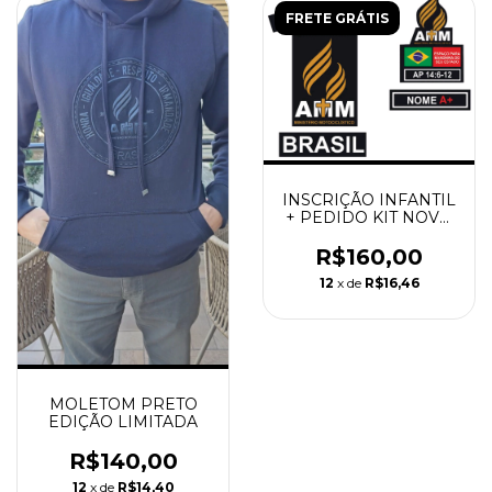
FRETE GRÁTIS
INSCRIÇÃO INFANTIL
+ PEDIDO KIT NOVO
MEMBRO + COMPRA
DA CAMISETA
R$160,00
MANGA LONGA
12
x de
R$16,46
MOLETOM PRETO
EDIÇÃO LIMITADA
R$140,00
12
x de
R$14,40