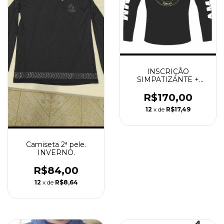
INSCRIÇÃO
SIMPATIZANTE +
CAMISETA MANGA
LONGA
R$170,00
12
x de
R$17,49
Camiseta 2ª pele.
INVERNO.
R$84,00
12
x de
R$8,64