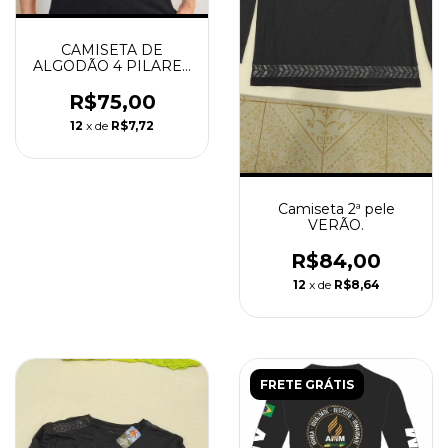
CAMISETA DE
ALGODÃO 4 PILARES
EDIÇÃO LIMITADA
R$75,00
12
x de
R$7,72
Camiseta 2ª pele
VERÃO.
R$84,00
12
x de
R$8,64
FRETE GRÁTIS