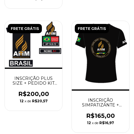
FRETE GRÁTIS
FRETE GRÁTIS
INSCRIÇÃO PLUS
SIZE + PEDIDO KIT
NOVO MEMBRO +
COMPRA DA
R$200,00
CAMISETA MANGA
INSCRIÇÃO
12
x de
R$20,57
LONGA
SIMPATIZANTE +
CAMISETA MANGA
CURTA
R$165,00
12
x de
R$16,97