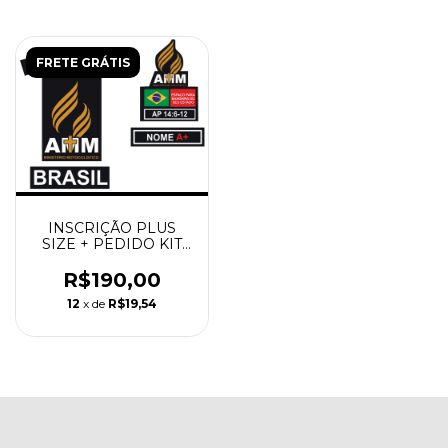
FRETE GRÁTIS
INSCRIÇÃO PLUS
SIZE + PEDIDO KIT
NOVO MEMBRO +
COMPRA DA
R$190,00
CAMISETA MANGA
12
x de
R$19,54
CURTA