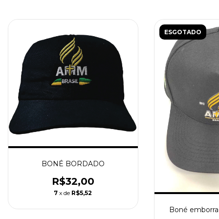
ESGOTADO
BONÉ BORDADO
R$32,00
7
x de
R$5,52
Boné emborrac