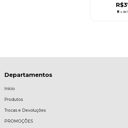
R$3
8
x de
Departamentos
Início
Produtos
Trocas e Devoluções
PROMOÇÕES