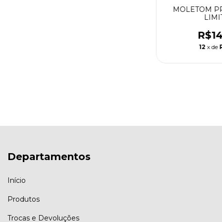
MOLETOM PR
LIMI
R$14
12
x de
Departamentos
Início
Produtos
Trocas e Devoluções