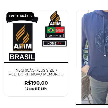
FRETE GRÁTIS
INSCRIÇÃO PLUS SIZE +
PEDIDO KIT NOVO MEMBRO +
COMPRA DA CAMISETA
MANGA CURTA
R$190,00
12
x de
R$19,54