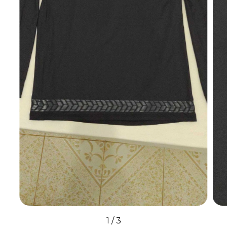
1
/
3