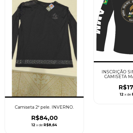
INSCRIÇÃO SI
CAMISETA M
R$17
12
x de
Camiseta 2ª pele. INVERNO.
R$84,00
12
x de
R$8,64