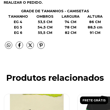
REALIZAR O PEDIDO.
GRADE DE TAMANHOS - CAMISETAS
TAMANHO
OMBROS
LARGURA
ALTURA
EG 4
53,5 CM
74 CM
86 CM
EG 5
54,5 CM
78 CM
88,5 cm
EG 6
55,5 CM
82 CM
91 CM
Produtos relacionados
FRETE GRÁTIS